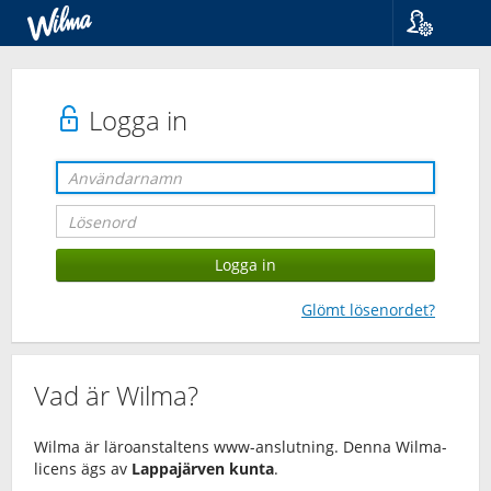
Språk
Suomi
Svenska
Logga in
English
Glömt lösenordet?
Vad är Wilma?
Wilma är läroanstaltens www-anslutning. Denna Wilma-
licens ägs av
Lappajärven kunta
.