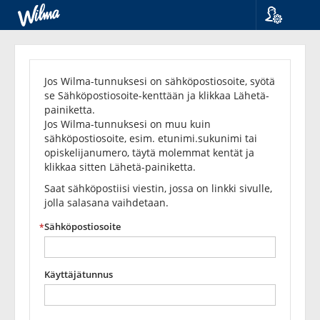
Kieli
Unohditko
Suomi
Svenska
salasanasi?
Jos Wilma-tunnuksesi on sähköpostiosoite, syötä
English
se Sähköpostiosoite-kenttään ja klikkaa Lähetä-
painiketta.
Jos Wilma-tunnuksesi on muu kuin
sähköpostiosoite, esim. etunimi.sukunimi tai
opiskelijanumero, täytä molemmat kentät ja
klikkaa sitten Lähetä-painiketta.
Saat sähköpostiisi viestin, jossa on linkki sivulle,
jolla salasana vaihdetaan.
Sähköpostiosoite
Käyttäjätunnus